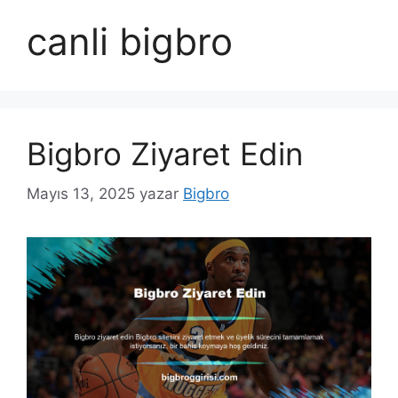
canli bigbro
Bigbro Ziyaret Edin
Mayıs 13, 2025
yazar
Bigbro