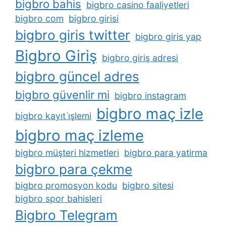
bigbro bahis
bigbro casino faaliyetleri
bigbro com
bigbro girisi
bigbro giris twitter
bigbro giris yap
Bigbro Giriş
bigbro giriş adresi
bigbro güncel adres
bigbro güvenlir mi
bigbro instagram
bigbro maç izle
bigbro kayıt i̇şlemi
bigbro maç izleme
bigbro müşteri hizmetleri
bigbro para yatirma
bigbro para çekme
bigbro promosyon kodu
bigbro sitesi
bigbro spor bahisleri
Bigbro Telegram