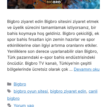
Bigbro ziyaret edin Bigbro sitesini ziyaret etmek
ve üyelik sürecini tamamlamak istiyorsanız, bir
bahis koymaya hoş geldiniz. Bigbro çekiciliği, ek
spor bahis fırsatları için zemin hazırlar ve spor
etkinliklerine olan ilgiyi artırma oranlarını etkiler.
Yeniliklere son derece uyarlanabilir olan Bigbro,
Türk pazarındaki e-spor bahis endüstrisindeki
öncüdür. Bigbro TV kanalı, Türkiye’nin çeşitli
bölgelerinde ücretsiz olarak çok …
Devamını oku
Kategoriler
Bigbro
Etiketler
bigbro oyun sitesi
,
bigbro ziyaret edin
,
canli
bigbro
Yorum yap