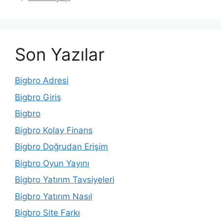
Son Yazılar
Bigbro Adresi
Bigbro Giriş
Bigbro
Bigbro Kolay Finans
Bigbro Doğrudan Erişim
Bigbro Oyun Yayını
Bigbro Yatırım Tavsiyeleri
Bigbro Yatırım Nasıl
Bigbro Site Farkı