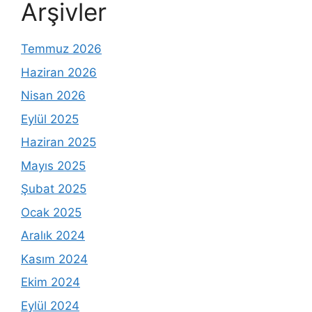
Arşivler
Temmuz 2026
Haziran 2026
Nisan 2026
Eylül 2025
Haziran 2025
Mayıs 2025
Şubat 2025
Ocak 2025
Aralık 2024
Kasım 2024
Ekim 2024
Eylül 2024