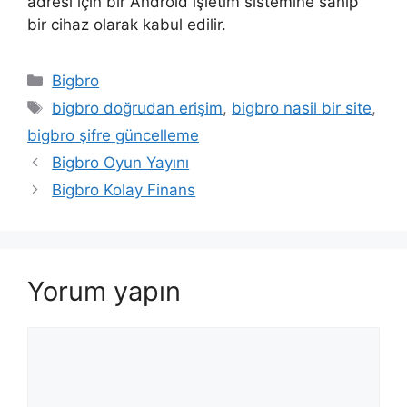
adresi için bir Android işletim sistemine sahip
bir cihaz olarak kabul edilir.
Kategoriler
Bigbro
Etiketler
bigbro doğrudan erişim
,
bigbro nasil bir site
,
bigbro şifre güncelleme
Bigbro Oyun Yayını
Bigbro Kolay Finans
Yorum yapın
Yorum