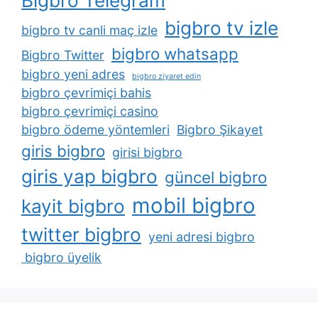
Bigbro Telegram
bigbro tv izle
bigbro tv canli maç izle
bigbro whatsapp
Bigbro Twitter
bigbro yeni adres
bigbro ziyaret edin
bigbro çevrimiçi bahis
bigbro çevrimiçi casino
bigbro ödeme yöntemleri
Bigbro Şikayet
giris bigbro
girisi bigbro
giris yap bigbro
güncel bigbro
mobil bigbro
kayit bigbro
twitter bigbro
yeni adresi bigbro
bigbro üyelik