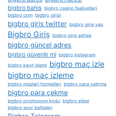
bigbro bahis
bigbro casino faaliyetleri
bigbro com
bigbro girisi
bigbro giris twitter
bigbro giris yap
Bigbro Giriş
bigbro giriş adresi
bigbro güncel adres
bigbro güvenlir mi
bigbro instagram
bigbro maç izle
bigbro kayıt i̇şlemi
bigbro maç izleme
bigbro müşteri hizmetleri
bigbro para yatirma
bigbro para çekme
bigbro promosyon kodu
bigbro sitesi
bigbro spor bahisleri