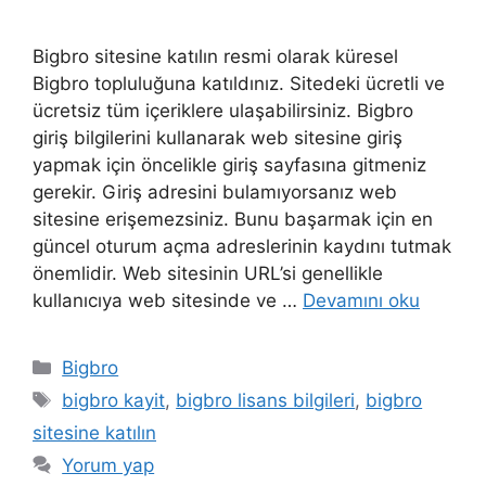
Bigbro sitesine katılın resmi olarak küresel
Bigbro topluluğuna katıldınız. Sitedeki ücretli ve
ücretsiz tüm içeriklere ulaşabilirsiniz. Bigbro
giriş bilgilerini kullanarak web sitesine giriş
yapmak için öncelikle giriş sayfasına gitmeniz
gerekir. Giriş adresini bulamıyorsanız web
sitesine erişemezsiniz. Bunu başarmak için en
güncel oturum açma adreslerinin kaydını tutmak
önemlidir. Web sitesinin URL’si genellikle
kullanıcıya web sitesinde ve …
Devamını oku
Kategoriler
Bigbro
Etiketler
bigbro kayit
,
bigbro lisans bilgileri
,
bigbro
sitesine katılın
Yorum yap