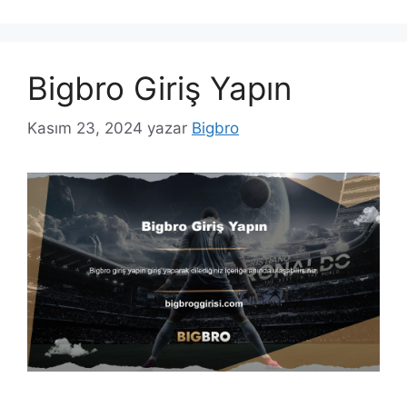
Bigbro Giriş Yapın
Kasım 23, 2024
yazar
Bigbro