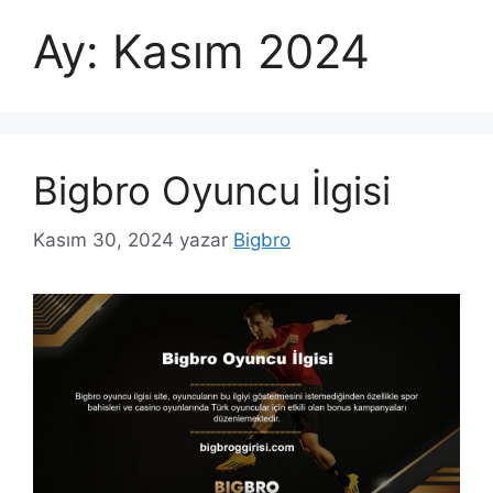
Ay:
Kasım 2024
Bigbro Oyuncu İlgisi
Kasım 30, 2024
yazar
Bigbro