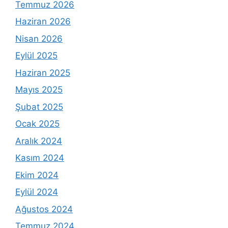
Temmuz 2026
Haziran 2026
Nisan 2026
Eylül 2025
Haziran 2025
Mayıs 2025
Şubat 2025
Ocak 2025
Aralık 2024
Kasım 2024
Ekim 2024
Eylül 2024
Ağustos 2024
Temmuz 2024