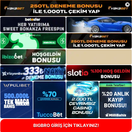
×
BIGBRO GİRİŞ İÇİN TIKLAYINIZ!