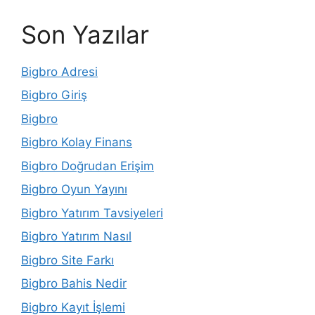
Son Yazılar
Bigbro Adresi
Bigbro Giriş
Bigbro
Bigbro Kolay Finans
Bigbro Doğrudan Erişim
Bigbro Oyun Yayını
Bigbro Yatırım Tavsiyeleri
Bigbro Yatırım Nasıl
Bigbro Site Farkı
Bigbro Bahis Nedir
Bigbro Kayıt İşlemi