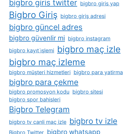
bigbro giris twitter
bigbro giris yap
Bigbro Giriş
bigbro giriş adresi
bigbro güncel adres
bigbro güvenlir mi
bigbro instagram
bigbro maç izle
bigbro kayıt i̇şlemi
bigbro maç izleme
bigbro müşteri hizmetleri
bigbro para yatirma
bigbro para çekme
bigbro promosyon kodu
bigbro sitesi
bigbro spor bahisleri
Bigbro Telegram
bigbro tv izle
bigbro tv canli maç izle
bigbro whatsapp
Bigbro Twitter