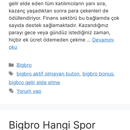
gelir elde eden tüm katılımcıların yanı sıra,
kazanç yaşadıktan sonra para çekenleri de
ödüllendiriyor. Finans sektörü bu bağlamda çok
sayıda destek sağlamaktadır. Kazandığınız
parayı gece veya gündüz istediğiniz zaman,
hiçbir ek ücret ödemeden çekme …
Devamını
oku
Kategoriler
Bigbro
Etiketler
bigbro aktif olmayan buton
,
bigbro bonus
,
bigbro gelir elde etme
Yorum yap
Bigbro Hangi Spor