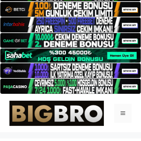
İçeriğe
atla
Menü