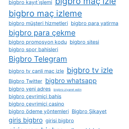
bigbro maç izle
bigbro kayıt i̇şlemi
bigbro maç izleme
bigbro müşteri hizmetleri
bigbro para yatirma
bigbro para çekme
bigbro promosyon kodu
bigbro sitesi
bigbro spor bahisleri
Bigbro Telegram
bigbro tv izle
bigbro tv canli maç izle
bigbro whatsapp
Bigbro Twitter
bigbro yeni adres
bigbro ziyaret edin
bigbro çevrimiçi bahis
bigbro çevrimiçi casino
bigbro ödeme yöntemleri
Bigbro Şikayet
giris bigbro
girisi bigbro