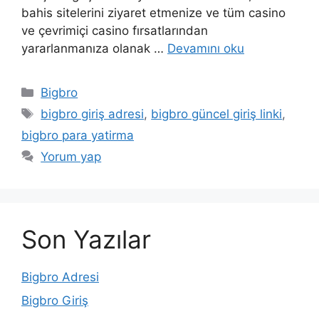
bahis sitelerini ziyaret etmenize ve tüm casino
ve çevrimiçi casino fırsatlarından
yararlanmanıza olanak …
Devamını oku
Kategoriler
Bigbro
Etiketler
bigbro giriş adresi
,
bigbro güncel giriş linki
,
bigbro para yatirma
Yorum yap
Son Yazılar
Bigbro Adresi
Bigbro Giriş