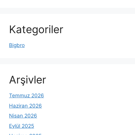
Kategoriler
Bigbro
Arşivler
Temmuz 2026
Haziran 2026
Nisan 2026
Eylül 2025