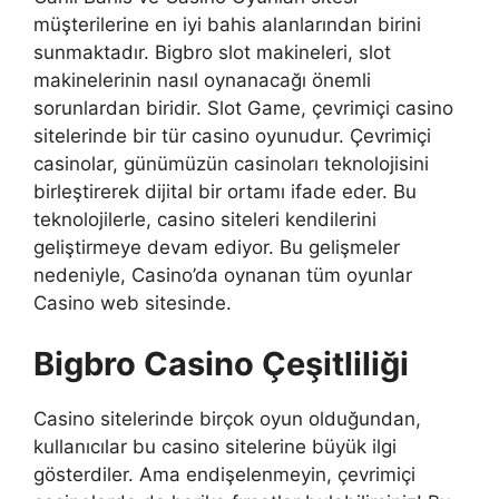
müşterilerine en iyi bahis alanlarından birini
sunmaktadır. Bigbro slot makineleri, slot
makinelerinin nasıl oynanacağı önemli
sorunlardan biridir. Slot Game, çevrimiçi casino
sitelerinde bir tür casino oyunudur. Çevrimiçi
casinolar, günümüzün casinoları teknolojisini
birleştirerek dijital bir ortamı ifade eder. Bu
teknolojilerle, casino siteleri kendilerini
geliştirmeye devam ediyor. Bu gelişmeler
nedeniyle, Casino’da oynanan tüm oyunlar
Casino web sitesinde.
Bigbro Casino Çeşitliliği
Casino sitelerinde birçok oyun olduğundan,
kullanıcılar bu casino sitelerine büyük ilgi
gösterdiler. Ama endişelenmeyin, çevrimiçi