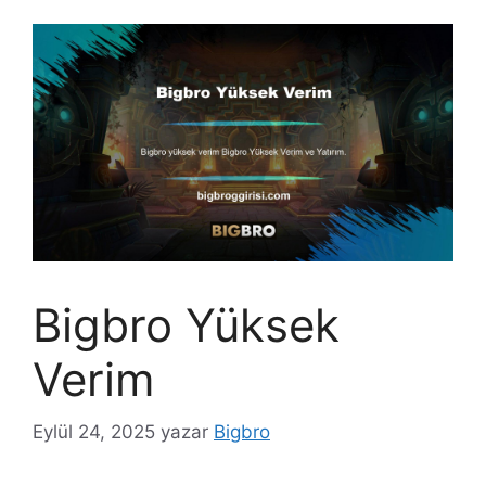
Bigbro Yüksek
Verim
Eylül 24, 2025
yazar
Bigbro