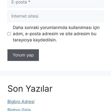
posta
İnternet
sitesi
Daha sonraki yorumlarımda kullanılması için
adım, e-posta adresim ve site adresim bu
tarayıcıya kaydedilsin.
Son Yazılar
Bigbro Adresi
Bigbro Giriş