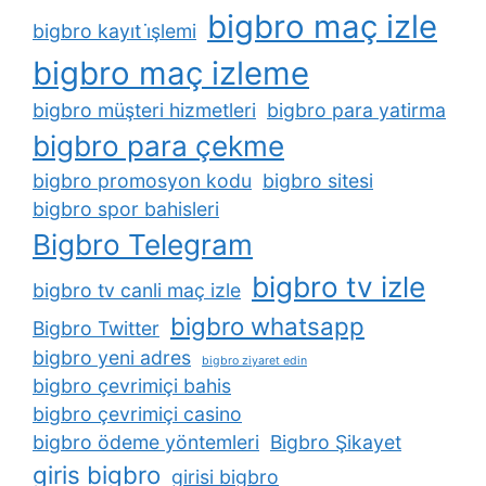
bigbro maç izle
bigbro kayıt i̇şlemi
bigbro maç izleme
bigbro müşteri hizmetleri
bigbro para yatirma
bigbro para çekme
bigbro promosyon kodu
bigbro sitesi
bigbro spor bahisleri
Bigbro Telegram
bigbro tv izle
bigbro tv canli maç izle
bigbro whatsapp
Bigbro Twitter
bigbro yeni adres
bigbro ziyaret edin
bigbro çevrimiçi bahis
bigbro çevrimiçi casino
bigbro ödeme yöntemleri
Bigbro Şikayet
giris bigbro
girisi bigbro