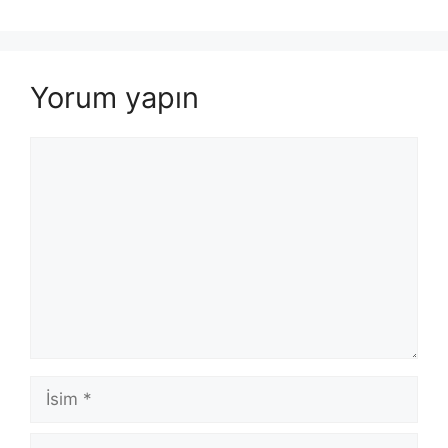
Yorum yapın
Yorum
İsim
E-