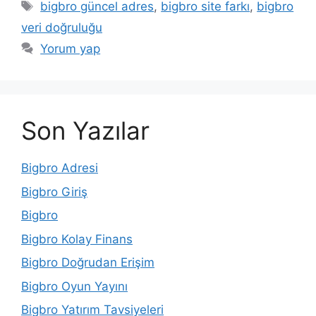
Etiketler
bigbro güncel adres
,
bigbro site farkı
,
bigbro
veri doğruluğu
Yorum yap
Son Yazılar
Bigbro Adresi
Bigbro Giriş
Bigbro
Bigbro Kolay Finans
Bigbro Doğrudan Erişim
Bigbro Oyun Yayını
Bigbro Yatırım Tavsiyeleri