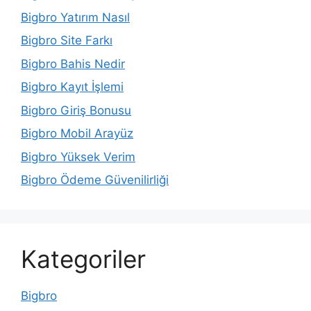
Bigbro Yatırım Nasıl
Bigbro Site Farkı
Bigbro Bahis Nedir
Bigbro Kayıt İşlemi
Bigbro Giriş Bonusu
Bigbro Mobil Arayüz
Bigbro Yüksek Verim
Bigbro Ödeme Güvenilirliği
Kategoriler
Bigbro