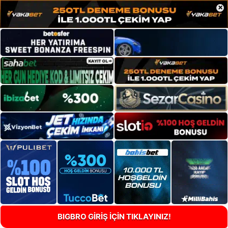
×
BIGBRO GİRİŞ İÇİN TIKLAYINIZ!