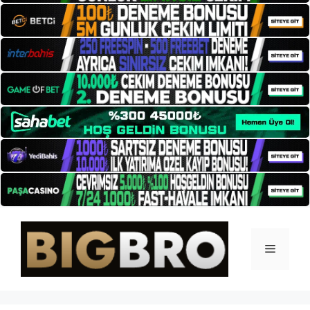
İçeriğe
atla
Menü