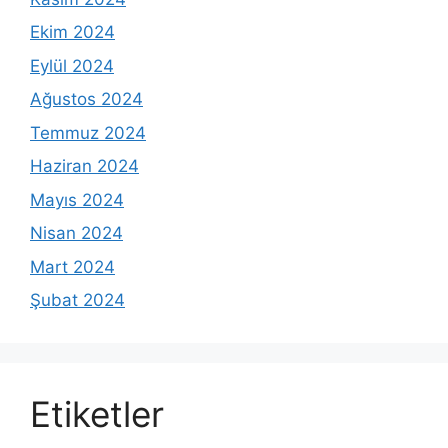
Ekim 2024
Eylül 2024
Ağustos 2024
Temmuz 2024
Haziran 2024
Mayıs 2024
Nisan 2024
Mart 2024
Şubat 2024
Etiketler