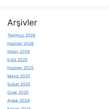
Arşivler
Temmuz 2026
Haziran 2026
Nisan 2026
Eylül 2025
Haziran 2025
Mayıs 2025
Şubat 2025
Ocak 2025
Aralık 2024
Kasım 2024