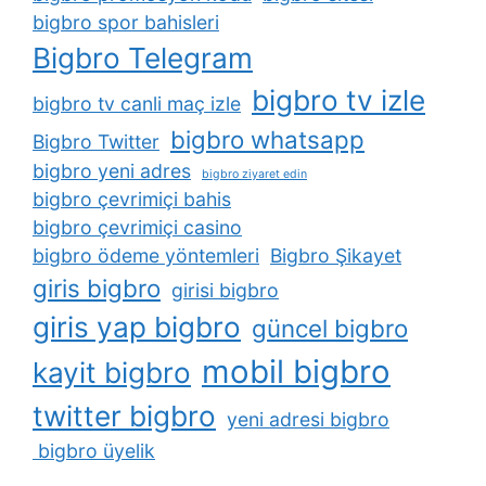
bigbro spor bahisleri
Bigbro Telegram
bigbro tv izle
bigbro tv canli maç izle
bigbro whatsapp
Bigbro Twitter
bigbro yeni adres
bigbro ziyaret edin
bigbro çevrimiçi bahis
bigbro çevrimiçi casino
bigbro ödeme yöntemleri
Bigbro Şikayet
giris bigbro
girisi bigbro
giris yap bigbro
güncel bigbro
mobil bigbro
kayit bigbro
twitter bigbro
yeni adresi bigbro
bigbro üyelik