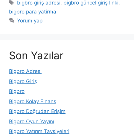
Etiketler
bigbro giriş adresi
,
bigbro güncel giriş linki
,
bigbro para yatirma
Yorum yap
Son Yazılar
Bigbro Adresi
Bigbro Giriş
Bigbro
Bigbro Kolay Finans
Bigbro Doğrudan Erişim
Bigbro Oyun Yayını
Bigbro Yatırım Tavsiyeleri