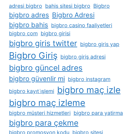
adresi bigbro
bahis sitesi bigbro
Bigbro
bigbro adres
Bigbro Adresi
bigbro bahis
bigbro casino faaliyetleri
bigbro com
bigbro girisi
bigbro giris twitter
bigbro giris yap
Bigbro Giriş
bigbro giriş adresi
bigbro güncel adres
bigbro güvenlir mi
bigbro instagram
bigbro maç izle
bigbro kayıt i̇şlemi
bigbro maç izleme
bigbro müşteri hizmetleri
bigbro para yatirma
bigbro para çekme
bigbro promosyon kodu
bigbro sitesi