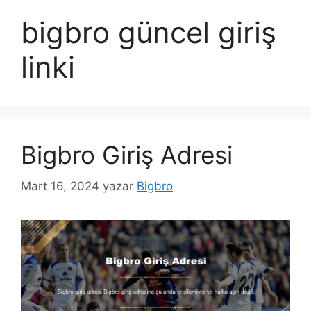
bigbro güncel giriş
linki
Bigbro Giriş Adresi
Mart 16, 2024
yazar
Bigbro