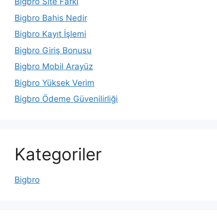
Bigbro Site Farkı
Bigbro Bahis Nedir
Bigbro Kayıt İşlemi
Bigbro Giriş Bonusu
Bigbro Mobil Arayüz
Bigbro Yüksek Verim
Bigbro Ödeme Güvenilirliği
Kategoriler
Bigbro