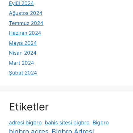
Eylül 2024
Ağustos 2024
Temmuz 2024
Haziran 2024
Mayıs 2024
Nisan 2024
Mart 2024
Şubat 2024
Etiketler
adresi bigbro
bahis sitesi bigbro
Bigbro
bigbro adres
Bigbro Adresi