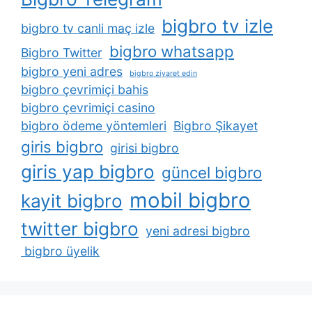
bigbro tv izle
bigbro tv canli maç izle
bigbro whatsapp
Bigbro Twitter
bigbro yeni adres
bigbro ziyaret edin
bigbro çevrimiçi bahis
bigbro çevrimiçi casino
bigbro ödeme yöntemleri
Bigbro Şikayet
giris bigbro
girisi bigbro
giris yap bigbro
güncel bigbro
mobil bigbro
kayit bigbro
twitter bigbro
yeni adresi bigbro
bigbro üyelik