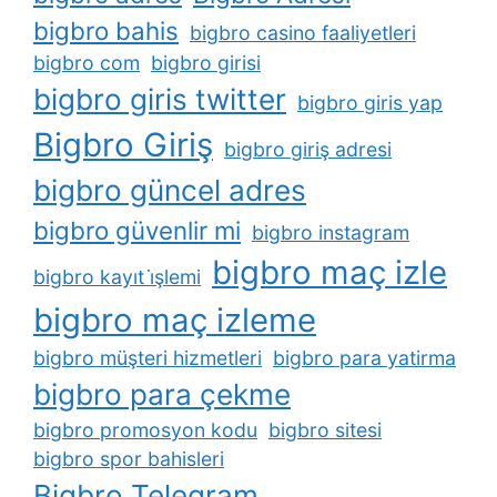
bigbro bahis
bigbro casino faaliyetleri
bigbro com
bigbro girisi
bigbro giris twitter
bigbro giris yap
Bigbro Giriş
bigbro giriş adresi
bigbro güncel adres
bigbro güvenlir mi
bigbro instagram
bigbro maç izle
bigbro kayıt i̇şlemi
bigbro maç izleme
bigbro müşteri hizmetleri
bigbro para yatirma
bigbro para çekme
bigbro promosyon kodu
bigbro sitesi
bigbro spor bahisleri
Bigbro Telegram