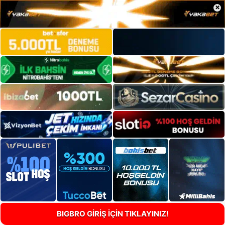
×
BIGBRO GİRİŞ İÇİN TIKLAYINIZ!