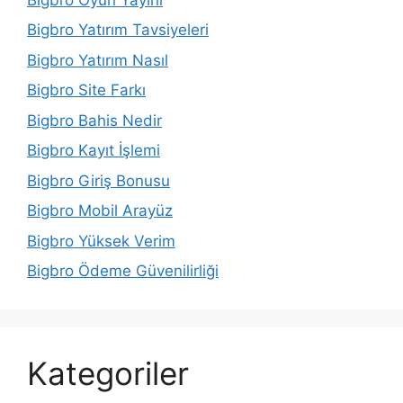
Bigbro Yatırım Tavsiyeleri
Bigbro Yatırım Nasıl
Bigbro Site Farkı
Bigbro Bahis Nedir
Bigbro Kayıt İşlemi
Bigbro Giriş Bonusu
Bigbro Mobil Arayüz
Bigbro Yüksek Verim
Bigbro Ödeme Güvenilirliği
Kategoriler