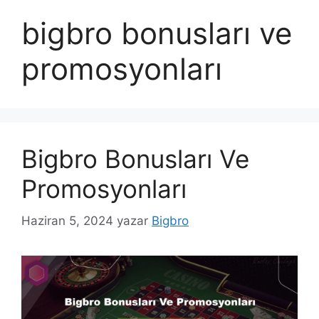
bigbro bonusları ve
promosyonları
Bigbro Bonusları Ve
Promosyonları
Haziran 5, 2024
yazar
Bigbro