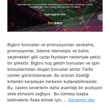
Bigbro bonusları ve promosyonları seobahis,
promosyonlar, ödeme teknolojisi ve bahis
seçenekleri gibi cazip faydaları nedeniyle çekici
bir şirkettir. Bigbro hoş geldin bonusları ve spin
bonuslarından oluşan bonuslar alırlar. Farklı
isimler görüntülenecek. Bu ürünün özelliği
kriterleri karşılayan herkesin kullanabilmesidir.
Bu, casino severlerin daha avantajlı bir pozisyon
elde etmesini sağlıyor. Bu cümleyi başka
kelimelerle ifade etmek için, …
Devamını oku