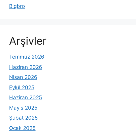
Bigbro
Arşivler
Temmuz 2026
Haziran 2026
Nisan 2026
Eylül 2025
Haziran 2025
Mayıs 2025
Şubat 2025
Ocak 2025