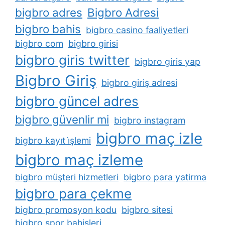
bigbro adres
Bigbro Adresi
bigbro bahis
bigbro casino faaliyetleri
bigbro com
bigbro girisi
bigbro giris twitter
bigbro giris yap
Bigbro Giriş
bigbro giriş adresi
bigbro güncel adres
bigbro güvenlir mi
bigbro instagram
bigbro maç izle
bigbro kayıt i̇şlemi
bigbro maç izleme
bigbro müşteri hizmetleri
bigbro para yatirma
bigbro para çekme
bigbro promosyon kodu
bigbro sitesi
bigbro spor bahisleri