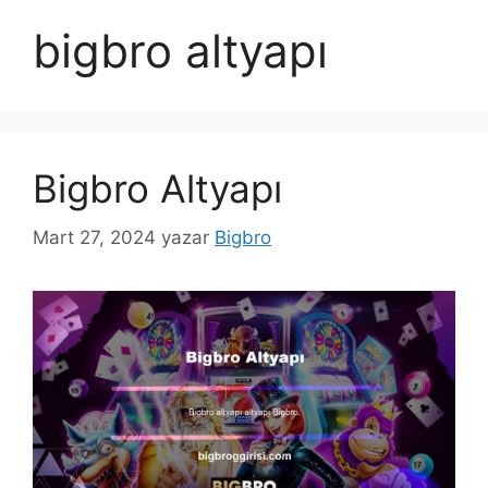
bigbro altyapı
Bigbro Altyapı
Mart 27, 2024
yazar
Bigbro