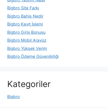
Bigbro Site Farkı
Bigbro Bahis Nedir
Bigbro Kayıt İşlemi
Bigbro Giriş Bonusu
Bigbro Mobil Arayüz
Bigbro Yüksek Verim
Bigbro Ödeme Güvenilirliği
Kategoriler
Bigbro