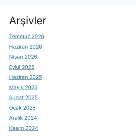
Arşivler
Temmuz 2026
Haziran 2026
Nisan 2026
Eylül 2025
Haziran 2025
Mayıs 2025
Şubat 2025
Ocak 2025
Aralık 2024
Kasım 2024