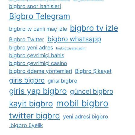
bigbro spor bahisleri
Bigbro Telegram
bigbro tv izle
bigbro tv canli maç izle
bigbro whatsapp
Bigbro Twitter
bigbro yeni adres
bigbro ziyaret edin
bigbro çevrimiçi bahis
bigbro çevrimiçi casino
bigbro ödeme yöntemleri
Bigbro Şikayet
giris bigbro
girisi bigbro
giris yap bigbro
güncel bigbro
mobil bigbro
kayit bigbro
twitter bigbro
yeni adresi bigbro
bigbro üyelik