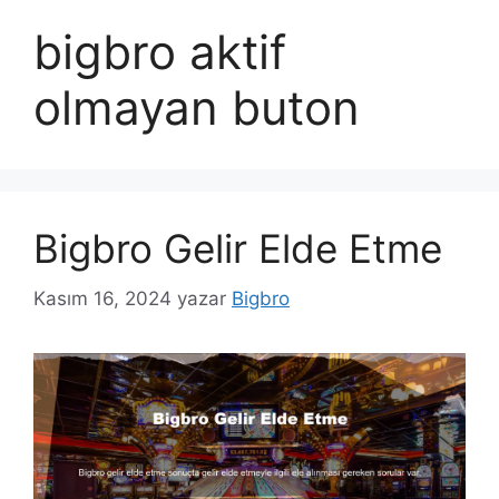
bigbro aktif
olmayan buton
Bigbro Gelir Elde Etme
Kasım 16, 2024
yazar
Bigbro