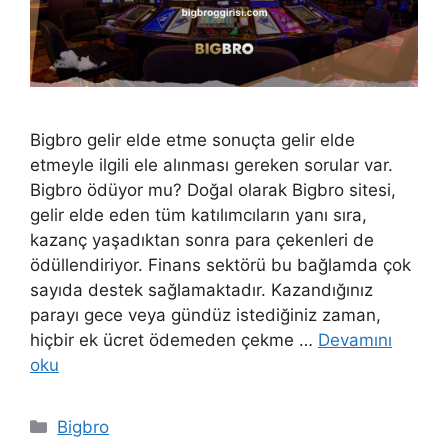
Bigbro gelir elde etme sonuçta gelir elde
etmeyle ilgili ele alınması gereken sorular var.
Bigbro ödüyor mu? Doğal olarak Bigbro sitesi,
gelir elde eden tüm katılımcıların yanı sıra,
kazanç yaşadıktan sonra para çekenleri de
ödüllendiriyor. Finans sektörü bu bağlamda çok
sayıda destek sağlamaktadır. Kazandığınız
parayı gece veya gündüz istediğiniz zaman,
hiçbir ek ücret ödemeden çekme …
Devamını
oku
Kategoriler
Bigbro