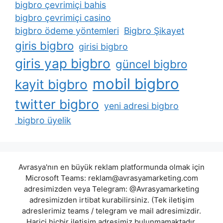
bigbro çevrimiçi bahis
bigbro çevrimiçi casino
bigbro ödeme yöntemleri
Bigbro Şikayet
giris bigbro
girisi bigbro
giris yap bigbro
güncel bigbro
mobil bigbro
kayit bigbro
twitter bigbro
yeni adresi bigbro
bigbro üyelik
Avrasya'nın en büyük reklam platformunda olmak için
Microsoft Teams:
reklam@avrasyamarketing.com
adresimizden veya Telegram: @Avrasyamarketing
adresimizden irtibat kurabilirsiniz. (Tek iletişim
adreslerimiz teams / telegram ve mail adresimizdir.
Harici hiçbir iletişim adresimiz bulunmamaktadır.