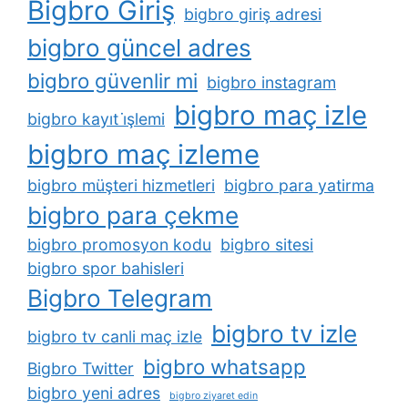
Bigbro Giriş
bigbro giriş adresi
bigbro güncel adres
bigbro güvenlir mi
bigbro instagram
bigbro maç izle
bigbro kayıt i̇şlemi
bigbro maç izleme
bigbro müşteri hizmetleri
bigbro para yatirma
bigbro para çekme
bigbro promosyon kodu
bigbro sitesi
bigbro spor bahisleri
Bigbro Telegram
bigbro tv izle
bigbro tv canli maç izle
bigbro whatsapp
Bigbro Twitter
bigbro yeni adres
bigbro ziyaret edin