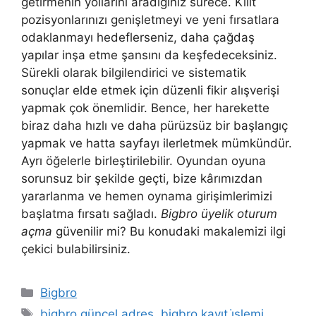
getirmenin yollarını aradığınız sürece. Kilit
pozisyonlarınızı genişletmeyi ve yeni fırsatlara
odaklanmayı hedeflerseniz, daha çağdaş
yapılar inşa etme şansını da keşfedeceksiniz.
Sürekli olarak bilgilendirici ve sistematik
sonuçlar elde etmek için düzenli fikir alışverişi
yapmak çok önemlidir. Bence, her harekette
biraz daha hızlı ve daha pürüzsüz bir başlangıç ​​
yapmak ve hatta sayfayı ilerletmek mümkündür.
Ayrı öğelerle birleştirilebilir. Oyundan oyuna
sorunsuz bir şekilde geçti, bize kârımızdan
yararlanma ve hemen oynama girişimlerimizi
başlatma fırsatı sağladı.
Bigbro üyelik oturum
açma
güvenilir mi? Bu konudaki makalemizi ilgi
çekici bulabilirsiniz.
Kategoriler
Bigbro
Etiketler
bigbro güncel adres
,
bigbro kayıt i̇şlemi
,