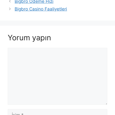
Bigbro Ödeme Hızı
Bigbro Casino Faaliyetleri
Yorum yapın
Yorum
İsim