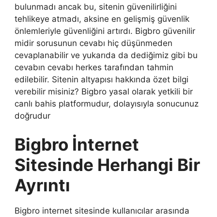
bulunmadı ancak bu, sitenin güvenilirliğini
tehlikeye atmadı, aksine en gelişmiş güvenlik
önlemleriyle güvenliğini artırdı. Bigbro güvenilir
midir sorusunun cevabı hiç düşünmeden
cevaplanabilir ve yukarıda da dediğimiz gibi bu
cevabın cevabı herkes tarafından tahmin
edilebilir. Sitenin altyapısı hakkında özet bilgi
verebilir misiniz? Bigbro yasal olarak yetkili bir
canlı bahis platformudur, dolayısıyla sonucunuz
doğrudur
Bigbro İnternet
Sitesinde Herhangi Bir
Ayrıntı
Bigbro internet sitesinde kullanıcılar arasında