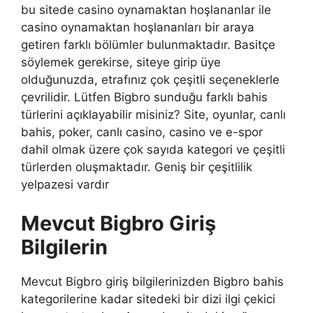
bu sitede casino oynamaktan hoşlananlar ile
casino oynamaktan hoşlananları bir araya
getiren farklı bölümler bulunmaktadır. Basitçe
söylemek gerekirse, siteye girip üye
olduğunuzda, etrafınız çok çeşitli seçeneklerle
çevrilidir. Lütfen Bigbro sunduğu farklı bahis
türlerini açıklayabilir misiniz? Site, oyunlar, canlı
bahis, poker, canlı casino, casino ve e-spor
dahil olmak üzere çok sayıda kategori ve çeşitli
türlerden oluşmaktadır. Geniş bir çeşitlilik
yelpazesi vardır
Mevcut Bigbro Giriş
Bilgilerin
Mevcut Bigbro giriş bilgilerinizden Bigbro bahis
kategorilerine kadar sitedeki bir dizi ilgi çekici