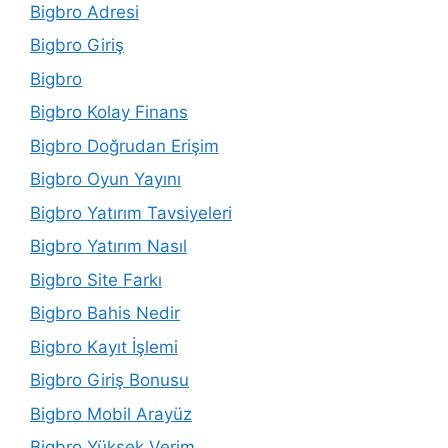
Bigbro Adresi
Bigbro Giriş
Bigbro
Bigbro Kolay Finans
Bigbro Doğrudan Erişim
Bigbro Oyun Yayını
Bigbro Yatırım Tavsiyeleri
Bigbro Yatırım Nasıl
Bigbro Site Farkı
Bigbro Bahis Nedir
Bigbro Kayıt İşlemi
Bigbro Giriş Bonusu
Bigbro Mobil Arayüz
Bigbro Yüksek Verim