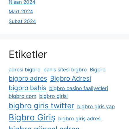
Nisan 2024
Mart 2024
Şubat 2024
Etiketler
adresi bigbro
bahis sitesi bigbro
Bigbro
bigbro adres
Bigbro Adresi
bigbro bahis
bigbro casino faaliyetleri
bigbro com
bigbro girisi
bigbro giris twitter
bigbro giris yap
Bigbro Giriş
bigbro giriş adresi