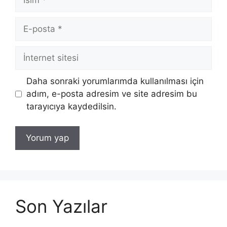
E-
posta
İnternet
sitesi
Daha sonraki yorumlarımda kullanılması için
adım, e-posta adresim ve site adresim bu
tarayıcıya kaydedilsin.
Son Yazılar