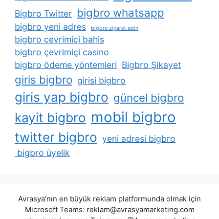
bigbro whatsapp
Bigbro Twitter
bigbro yeni adres
bigbro ziyaret edin
bigbro çevrimiçi bahis
bigbro çevrimiçi casino
bigbro ödeme yöntemleri
Bigbro Şikayet
giris bigbro
girisi bigbro
giris yap bigbro
güncel bigbro
mobil bigbro
kayit bigbro
twitter bigbro
yeni adresi bigbro
bigbro üyelik
Avrasya'nın en büyük reklam platformunda olmak için
Microsoft Teams:
reklam@avrasyamarketing.com