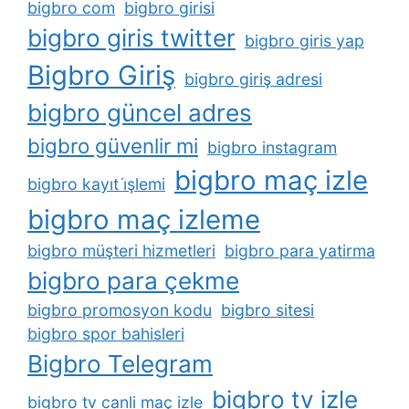
bigbro com
bigbro girisi
bigbro giris twitter
bigbro giris yap
Bigbro Giriş
bigbro giriş adresi
bigbro güncel adres
bigbro güvenlir mi
bigbro instagram
bigbro maç izle
bigbro kayıt i̇şlemi
bigbro maç izleme
bigbro müşteri hizmetleri
bigbro para yatirma
bigbro para çekme
bigbro promosyon kodu
bigbro sitesi
bigbro spor bahisleri
Bigbro Telegram
bigbro tv izle
bigbro tv canli maç izle